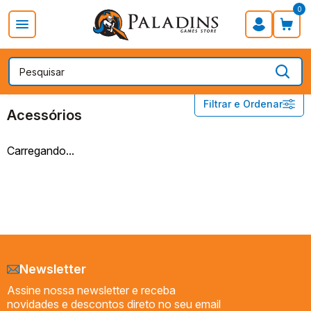
0
PROMOÇÃO DIA DOS PAIS
Board Games
Card Games
DISNEY LORCANA
Acessórios
Filtrar e Ordenar
Acessórios
Acessórios
Booster
Booster Box
Carregando...
Decks
Preço
Newsletter
Assine nossa newsletter e receba
novidades e descontos direto no seu email