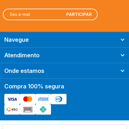
FIRE ON BOARD
FLICK GAME STUDIO
FUNBOX
GALÁPAGOS
GIGANTE JOGOS
Navegue
GROK GAMES
GROW
Atendimento
HASBRO
HISTERIA
Onde estamos
KRONOS GAMES
LUDOFY CREATIVE
Compra 100% segura
MANDALA JOGOS
MEEPLE BR
MEEPLE BR JOGOS
MS JOGOS
OCTO LUDUSTUDIO
PAPAYA EDITORA