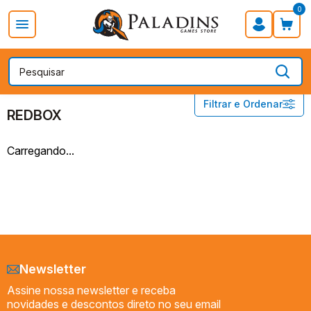
0
PROMOÇÃO DIA DOS PAIS
Board Games
Card Games
EDITORAS
REDBOX
Filtrar e Ordenar
REDBOX
ACE STUDIOS
Carregando...
ACROSS THE BOARD
BGC EDITORA
CONCLAVE
COPAG
CRYPTOZOIC
DEVIR
Newsletter
EDITORA SHERLOCK S.A.
Assine nossa newsletter e receba
ESTRELA
novidades e descontos direto no seu email
FANTASY FLIGHT GAMES