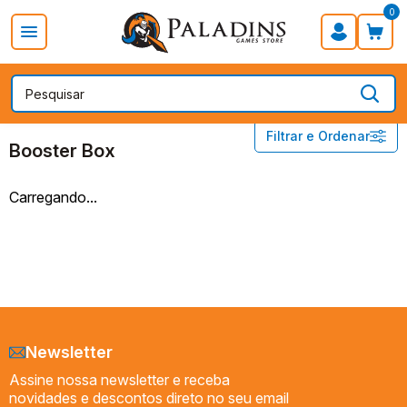
0
PROMOÇÃO DIA DOS PAIS
Board Games
Card Games
DISNEY LORCANA
Booster Box
Filtrar e Ordenar
Acessórios
Booster Box
Booster
Booster Box
Carregando...
Decks
Preço
Newsletter
Assine nossa newsletter e receba
novidades e descontos direto no seu email