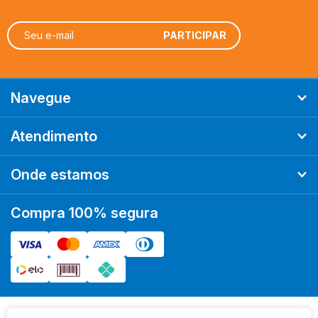
PALADINS KITS
Preço
Navegue
Atendimento
Onde estamos
Compra 100% segura
Ordenar
Mais Relevantes
A - Z
Z - A
Menor Preço
Maior Preço
Mais Vendidos
Mais Acessados
Novidades
Marcas