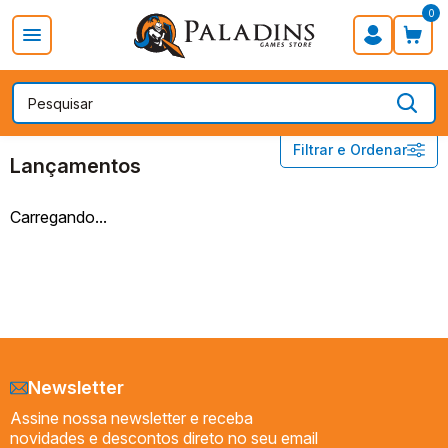
0
PROMOÇÃO DIA DOS PAIS
Board Games
Card Games
Categorias
Lançamentos
Filtrar e Ordenar
Lançamentos
PROMOÇÃO DIA DOS PAIS
Carregando...
Board Games
Card Games
RPG
Acessórios
Pré-vendas
Lançamentos
Newsletter
ESPAÇO GOSPEL
Assine nossa newsletter e receba
Geek
novidades e descontos direto no seu email
Miniaturas