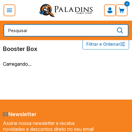
0
PROMOÇÃO DIA DOS PAIS
Board Games
Card Games
ONE PIECE CARD GAME
Booster Box
Filtrar e Ordenar
Booster Box
Booster Box
STARTER DECKS
Carregando...
Preço
Newsletter
Assine nossa newsletter e receba
novidades e descontos direto no seu email