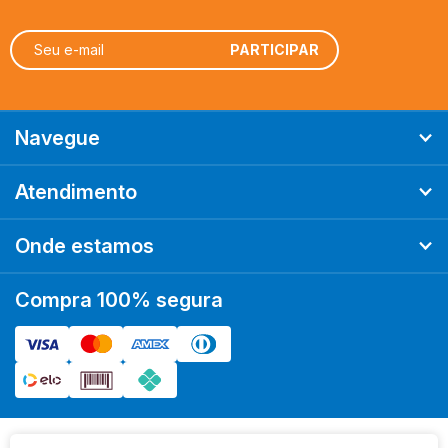
Ordenar
Mais Relevantes
A - Z
Z - A
Menor Preço
Maior Preço
Mais Vendidos
Mais Acessados
Novidades
Marcas
Navegue
Atendimento
Onde estamos
Compra 100% segura