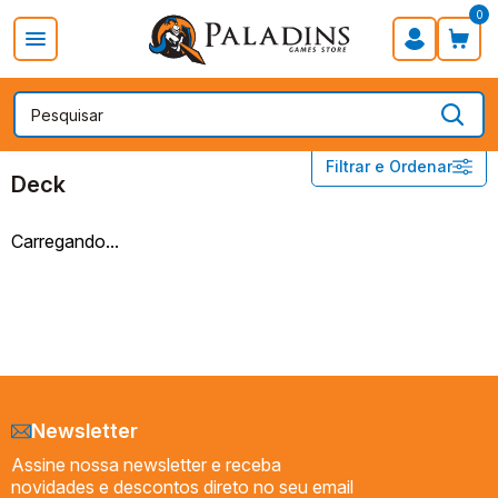
0
PROMOÇÃO DIA DOS PAIS
Board Games
Card Games
POKÉMON
Deck
Filtrar e Ordenar
Deck
Acessórios
Carregando...
Booster
Booster Box
Box
Deck
Lata
Packs
Newsletter
Assine nossa newsletter e receba
novidades e descontos direto no seu email
Preço