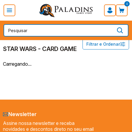
0
PROMOÇÃO DIA DOS PAIS
Board Games
Card Games
Card Games
STAR WARS - CARD GAME
Filtrar e Ordenar
Acessórios
STAR WARS - CARD GAME
STAR WARS UNLIMITED
Carregando...
Preço
Newsletter
Assine nossa newsletter e receba
novidades e descontos direto no seu email