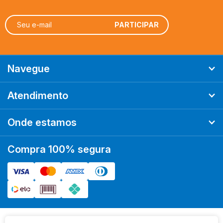
Ordenar
Mais Relevantes
A - Z
Z - A
Menor Preço
Maior Preço
Mais Vendidos
Mais Acessados
Novidades
Marcas
Navegue
Atendimento
Onde estamos
Compra 100% segura