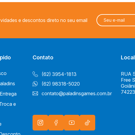
Geek
vidades e descontos direto no seu email
Miniaturas
PALADINS KITS
pido
Contato
Local
sco
RUA S 
(62) 3954-1813
Free 
aladins
(62) 98318-5020
Goiân
74223
contato@paladinsgames.com.br
 Entrega
 Troca e
e
e Desconto