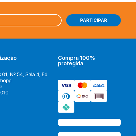
Instagram
YU-GI-OH!
Facebook
DRAGON BALL SUPER
Youtube
DIGIMON
TikTok
RIFTBOUND: LEAGUE OF
LEGENDS
ização
Compra 100%
BARALHOS
protegida
UniVersus
01, Nº 54, Sala 4, Ed.
Shopp
ia
010