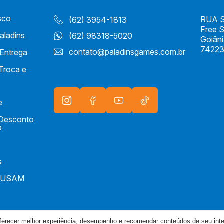
sco
RUA S 
(62) 3954-1813
Free 
aladins
(62) 98318-5020
Goiân
74223
contato@paladinsgames.com.br
 Entrega
 Troca e
e
e Desconto
o
s
IUSAM
oferecer melhor experiência, desempenho e recomendar conteúdos de seu int