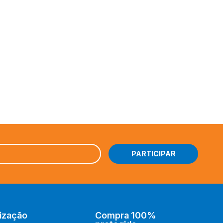
Instagram
YU-GI-OH!
Facebook
DRAGON BALL SUPER
Youtube
DIGIMON
TikTok
RIFTBOUND: LEAGUE OF
LEGENDS
BARALHOS
UniVersus
ização
Compra 100%