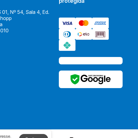
protegida
01, Nº 54, Sala 4, Ed.
Shopp
ia
010
eresse.