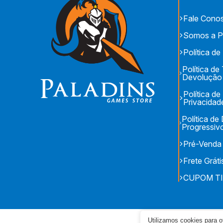
Fale Cono
Somos a P
Política de
Política de
Devolução
Política de
Privacidad
Política d
Progressiv
Pré-Venda
Frete Gráti
CUPOM T
Utilizamos cookies para 