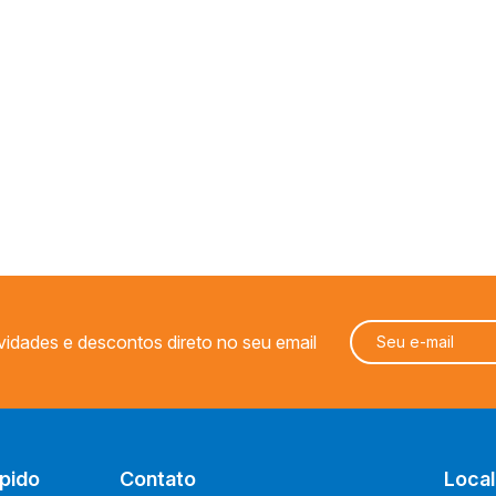
Geek
Miniaturas
PALADINS KITS
vidades e descontos direto no seu email
pido
Contato
Local