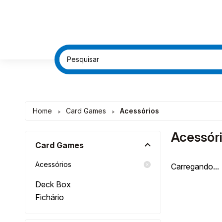
FRETE G
FRETE G
DESC
DESC
Home
Card Games
Acessórios
>
>
Acessór
Card Games
Acessórios
Carregando...
Deck Box
Fichário