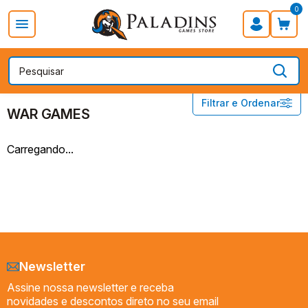
0
PROMOÇÃO DIA DOS PAIS
Board Games
Card Games
CATEGORIAS
WAR GAMES
Filtrar e Ordenar
WAR GAMES
ABSTRATOS
Carregando...
AMERICANOS
DUEL GAMES
EUROGAMES
FILLER GAMES
JOGOS FAMILIARES
JOGOS INFANTIS
Newsletter
PARTY GAMES
Assine nossa newsletter e receba
QUEBRA-CABEÇA
novidades e descontos direto no seu email
RACE GAMES