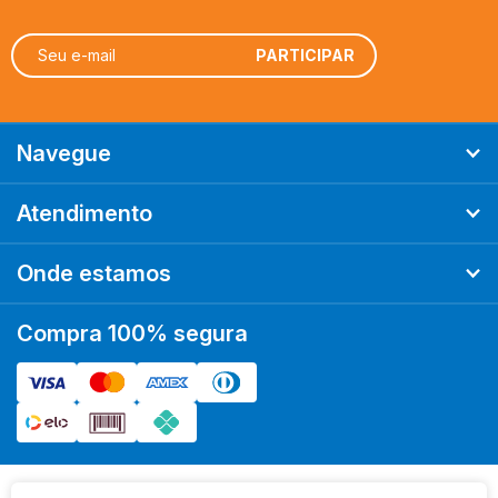
WAR GAMES
Preço
Navegue
Atendimento
Onde estamos
Compra 100% segura
Ordenar
Mais Relevantes
A - Z
Z - A
Menor Preço
Maior Preço
Mais Vendidos
Mais Acessados
Novidades
Marcas