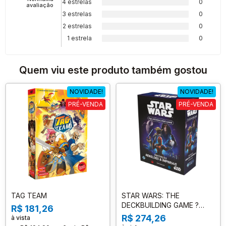
4 estrelas
0
avaliação
3 estrelas
0
2 estrelas
0
1 estrela
0
Quem viu este produto também gostou
NOVIDADE!
NOVIDADE!
PRÉ-VENDA
PRÉ-VENDA
TAG TEAM
STAR WARS: THE
DECKBUILDING GAME ?
R$ 181,26
REFORÇOS REBELDES E
R$ 274,26
à vista
IMPERIAIS (EXPANSÃO)