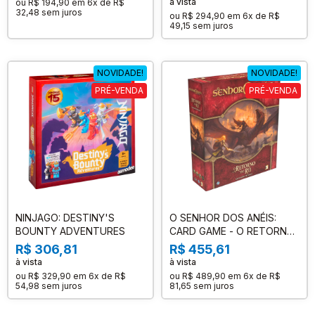
à vista
ou
R$ 194,90
em
6x de R$
32,48
sem juros
ou
R$ 294,90
em
6x de R$
49,15
sem juros
NOVIDADE!
NOVIDADE!
PRÉ-VENDA
PRÉ-VENDA
NINJAGO: DESTINY'S
O SENHOR DOS ANÉIS:
BOUNTY ADVENTURES
CARD GAME - O RETORNO
DO REI (EXPANSÃO DE
R$ 306,81
R$ 455,61
SAGA)
à vista
à vista
ou
R$ 329,90
em
6x de R$
ou
R$ 489,90
em
6x de R$
54,98
sem juros
81,65
sem juros