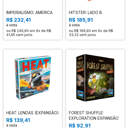
IMPERIALISMO: AMERICA
HITSTER: LADO B
R$ 232,41
R$ 185,91
à vista
à vista
ou
R$ 249,90
em
6x de R$
ou
R$ 199,90
em
6x de R$
41,65
sem juros
33,32
sem juros
HEAT: LENDAS (EXPANSÃO)
FOREST SHUFFLE:
EXPLORATION EXPANSÃO
R$ 139,41
R$ 92,91
à vista