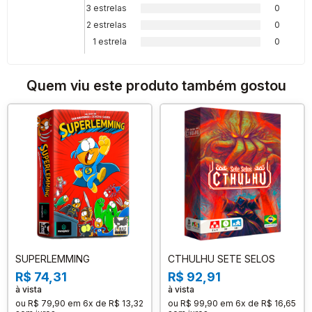
3 estrelas
0
2 estrelas
0
1 estrela
0
Quem viu este produto também gostou
SUPERLEMMING
CTHULHU SETE SELOS
R$ 74,31
R$ 92,91
à vista
à vista
ou
R$ 79,90
em
6x de R$ 13,32
ou
R$ 99,90
em
6x de R$ 16,65