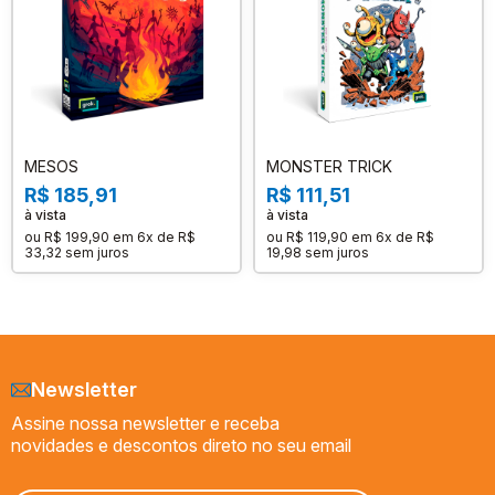
MESOS
MONSTER TRICK
R$ 185,91
R$ 111,51
à vista
à vista
ou
R$ 199,90
em
6x de R$
ou
R$ 119,90
em
6x de R$
33,32
sem juros
19,98
sem juros
Newsletter
Assine nossa newsletter e receba
novidades e descontos direto no seu email