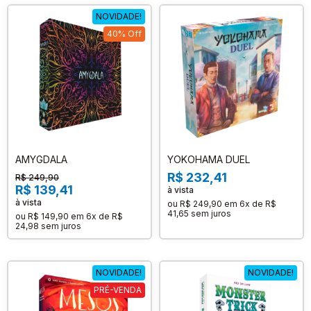
NOVIDADE!
40% Off
AMYGDALA
YOKOHAMA DUEL
R$ 232,41
R$ 249,90
R$ 139,41
à vista
à vista
ou
R$ 249,90
em
6x de R$
41,65
sem juros
ou
R$ 149,90
em
6x de R$
24,98
sem juros
NOVIDADE!
NOVIDADE!
PRÉ-VENDA