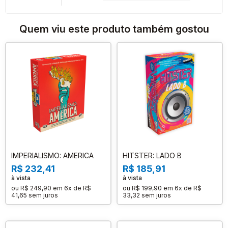
Quem viu este produto também gostou
IMPERIALISMO: AMERICA
HITSTER: LADO B
R$ 232,41
R$ 185,91
à vista
à vista
ou
R$ 249,90
em
6x de R$
ou
R$ 199,90
em
6x de R$
41,65
sem juros
33,32
sem juros