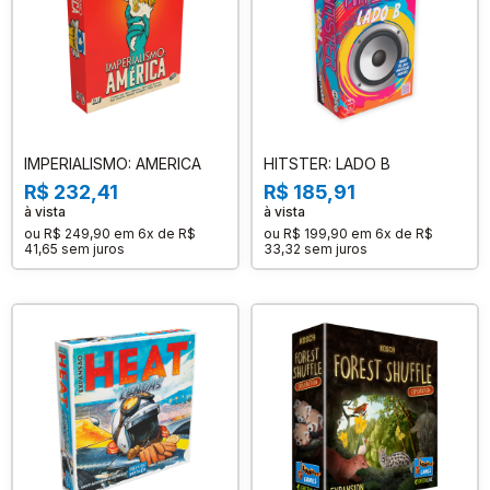
IMPERIALISMO: AMERICA
HITSTER: LADO B
R$ 232,41
R$ 185,91
à vista
à vista
ou
R$ 249,90
em
6x de R$
ou
R$ 199,90
em
6x de R$
41,65
sem juros
33,32
sem juros