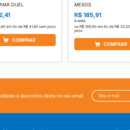
AMA DUEL
MESOS
2,41
R$ 185,91
à vista
,90
em
6x de R$ 41,65
sem juros
ou
R$ 199,90
em
6x de R$ 33,32
juros
vidades e descontos direto no seu email