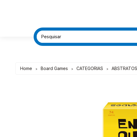
FRETE G
FRETE G
DESC
DESC
Home
Board Games
CATEGORIAS
ABSTRATO
>
>
>