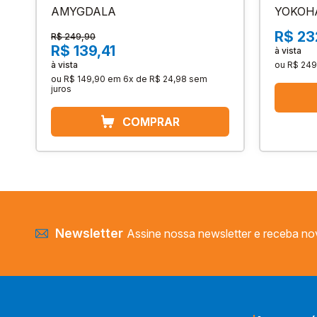
AMYGDALA
YOKOH
R$ 23
R$ 249,90
R$ 139,41
à vista
à vista
ou
R$ 249
ou
R$ 149,90
em
6x de R$ 24,98
sem
juros
Newsletter
Assine nossa newsletter e receba no