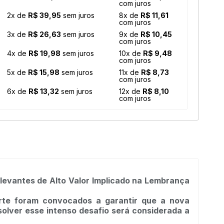
com juros
2x de
R$ 39,95
sem juros
8x de
R$ 11,61
com juros
3x de
R$ 26,63
sem juros
9x de
R$ 10,45
com juros
4x de
R$ 19,98
sem juros
10x de
R$ 9,48
com juros
5x de
R$ 15,98
sem juros
11x de
R$ 8,73
com juros
6x de
R$ 13,32
sem juros
12x de
R$ 8,10
com juros
evantes de Alto Valor Implicado na Lembrança
arte foram convocados a garantir que a nova
olver esse intenso desafio será considerada a