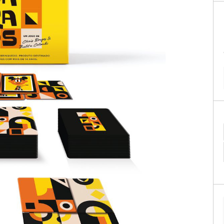
Geek
Miniaturas
PALADINS KITS