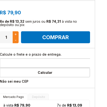
Instagram
YU-GI-OH!
Facebook
R$ 79,90
DRAGON BALL SUPER
Youtube
6x de R$ 13,32
sem juros
ou
R$ 74,31
à vista no
depósito ou pix
DIGIMON
TikTok
+
RIFTBOUND: LEAGUE OF
COMPRAR
LEGENDS
-
BARALHOS
Calcule o frete e o prazo de entrega.
UniVersus
Calcular
Não sei meu CEP
Mercado Pago
Depósito
à vista
R$ 79,90
7x de
R$ 13,09