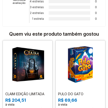
Nenhuma
4 estrelas
0
avaliação
3 estrelas
0
2 estrelas
0
1 estrela
0
Quem viu este produto também gostou
CLAIM EDIÇÃO LIMITADA
PULO DO GATO
R$ 204,51
R$ 69,66
à vista
à vista