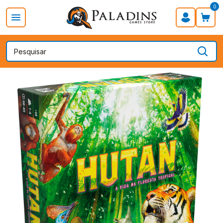
0
PROMOÇÃO
Board Games
Card Games
RPG
Ac