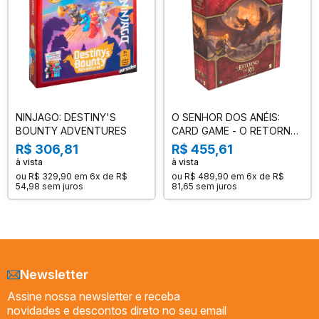
NINJAGO: DESTINY'S
O SENHOR DOS ANÉIS:
BOUNTY ADVENTURES
CARD GAME - O RETORNO
DO REI (EXPANSÃO DE
R$ 306,81
R$ 455,61
SAGA)
à vista
à vista
ou
R$ 329,90
em
6x de R$
ou
R$ 489,90
em
6x de R$
54,98
sem juros
81,65
sem juros
Newsletter
Assine nossa newsletter e receba
novidades e descontos direto no seu email