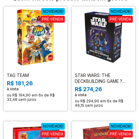
NOVIDADE!
NOVIDADE!
PRÉ-VENDA
PRÉ-VENDA
TAG TEAM
STAR WARS: THE
DECKBUILDING GAME ?
R$ 181,26
REFORÇOS REBELDES E
R$ 274,26
à vista
IMPERIAIS (EXPANSÃO)
à vista
ou
R$ 194,90
em
6x de R$
32,48
sem juros
ou
R$ 294,90
em
6x de R$
49,15
sem juros
NOVIDADE!
NOVIDADE!
PRÉ-VENDA
PRÉ-VENDA