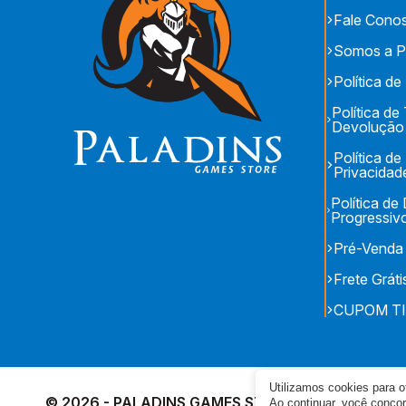
Fale Cono
Somos a P
Política de
Política de
Devolução
Política de
Privacidad
Política d
Progressiv
Pré-Venda
Frete Gráti
CUPOM T
Utilizamos cookies para 
© 2026 - PALADINS GAMES STORE - CNPJ: 17.153.
Ao continuar, você conc