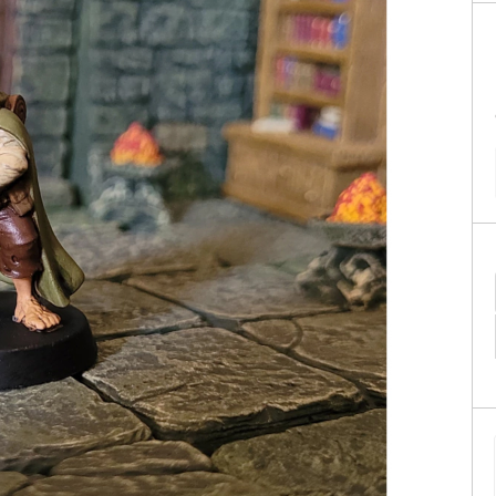
Geek
Miniaturas
PALADINS KITS