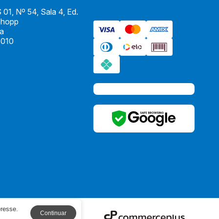
01, Nº 54, Sala 4, Ed.
Shopp
ia
010
eresse.
Continuar