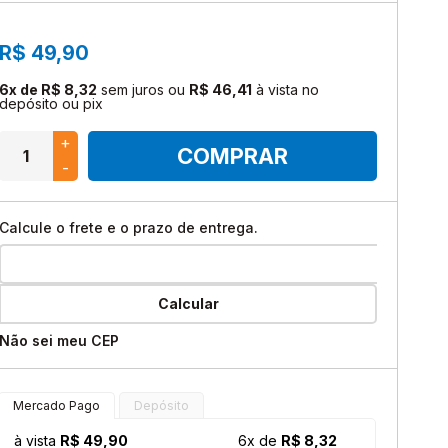
Instagram
YU-GI-OH!
Facebook
R$ 49,90
DRAGON BALL SUPER
Youtube
6x de R$ 8,32
sem juros
ou
R$ 46,41
à vista no
depósito ou pix
DIGIMON
TikTok
+
RIFTBOUND: LEAGUE OF
COMPRAR
LEGENDS
-
BARALHOS
Calcule o frete e o prazo de entrega.
UniVersus
Calcular
Não sei meu CEP
Mercado Pago
Depósito
à vista
R$ 49,90
6x de
R$ 8,32