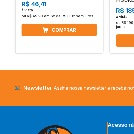
FIGURE
R$ 46,41
R$ 18
à vista
ou
R$ 49,90
em
6x de R$ 8,32
sem juros
à vista
ou
R$ 199
juros
Newsletter
Assine nossa newsletter e receba no
Acesso rá