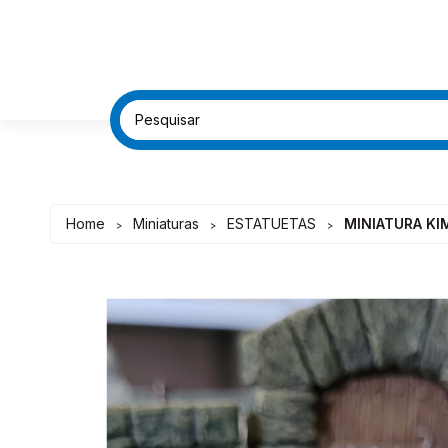
FRETE G
FRETE G
DESC
DESC
Home
Miniaturas
ESTATUETAS
MINIATURA KI
>
>
>