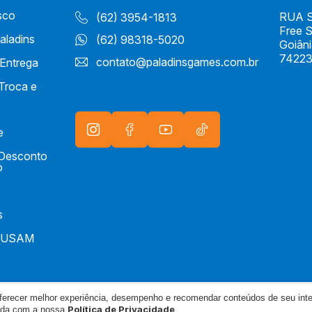
sco
RUA S 
(62) 3954-1813
Free 
aladins
(62) 98318-5020
Goiân
74223
contato@paladinsgames.com.br
 Entrega
 Troca e
e
e Desconto
o
s
IUSAM
oferecer melhor experiência, desempenho e recomendar conteúdos de seu int
165/0001-04
Política de Privacidade
orda com a nossa
.