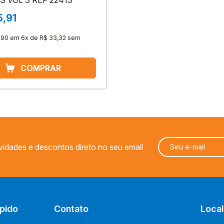
S VOL 3 REF 22413
5,91
,90
em
6x de R$ 33,32
sem
vidades e descontos direto no seu email
pido
Contato
Local