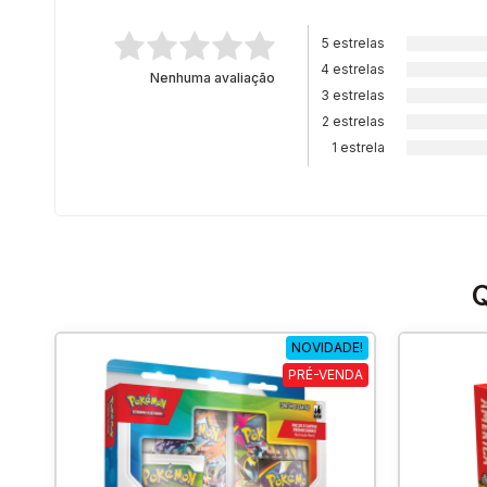
5 estrelas
4 estrelas
Nenhuma avaliação
3 estrelas
2 estrelas
1 estrela
Q
NOVIDADE!
PRÉ-VENDA