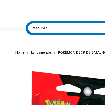
FRETE G
FRETE G
DESC
DESC
Home
Lançamentos
POKEMON DECK DE BATALHA 
>
>