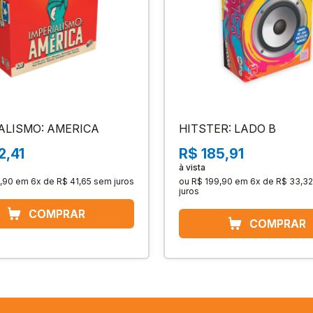
ALISMO: AMERICA
HITSTER: LADO B
2,41
R$ 185,91
à vista
,90
em
6x de R$ 41,65
sem juros
ou
R$ 199,90
em
6x de R$ 33,32
juros