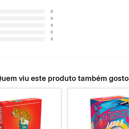
0
0
0
0
0
uem viu este produto também gost