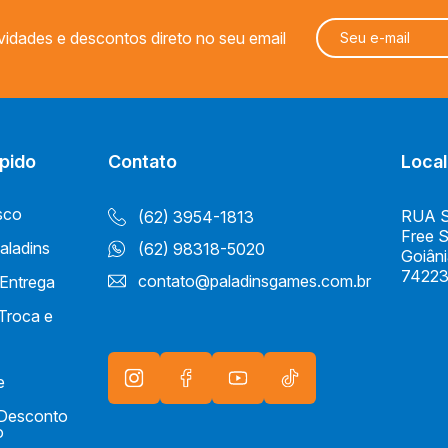
vidades e descontos direto no seu email
pido
Contato
Local
sco
RUA S 
(62) 3954-1813
Free 
aladins
(62) 98318-5020
Goiân
74223
contato@paladinsgames.com.br
 Entrega
 Troca e
e
e Desconto
o