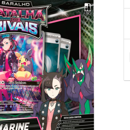
Geek
Miniaturas
PALADINS KITS