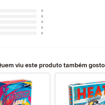
0
0
0
0
0
uem viu este produto também gost