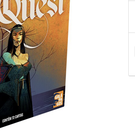
Geek
Miniaturas
PALADINS KITS