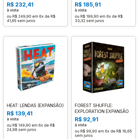
R$ 232,41
R$ 185,91
à vista
à vista
ou
R$ 249,90
em
6x de R$
ou
R$ 199,90
em
6x de R$
41,65
sem juros
33,32
sem juros
HEAT: LENDAS (EXPANSÃO)
FOREST SHUFFLE:
EXPLORATION EXPANSÃO
R$ 139,41
R$ 92,91
à vista
à vista
ou
R$ 149,90
em
6x de R$
24,98
sem juros
ou
R$ 99,90
em
6x de R$ 16,65
sem juros