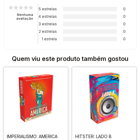
5 estrelas
0
Nenhuma
4 estrelas
0
avaliação
3 estrelas
0
2 estrelas
0
1 estrela
0
Quem viu este produto também gostou
IMPERIALISMO: AMERICA
HITSTER: LADO B