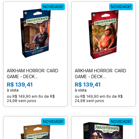
NOVIDADE!
NOVIDADE!
ARKHAM HORROR: CARD
ARKHAM HORROR: CARD
GAME - DECK
GAME - DECK
INVESTIGADOR TOMMY
INVESTIGADOR MIGUEL DE
R$ 139,41
R$ 139,41
MULDOON INGLES
LA CRUZ INGLES
à vista
à vista
ou
R$ 149,90
em
6x de R$
ou
R$ 149,90
em
6x de R$
24,98
sem juros
24,98
sem juros
NOVIDADE!
NOVIDADE!