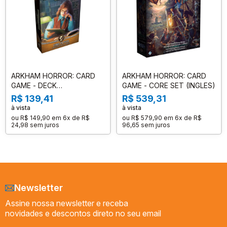
ARKHAM HORROR: CARD
ARKHAM HORROR: CARD
GAME - DECK
GAME - CORE SET (INGLES)
INVESTIGADOR CAROLYN
R$ 139,41
R$ 539,31
FERN INGLES
à vista
à vista
ou
R$ 149,90
em
6x de R$
ou
R$ 579,90
em
6x de R$
24,98
sem juros
96,65
sem juros
Newsletter
Assine nossa newsletter e receba
novidades e descontos direto no seu email