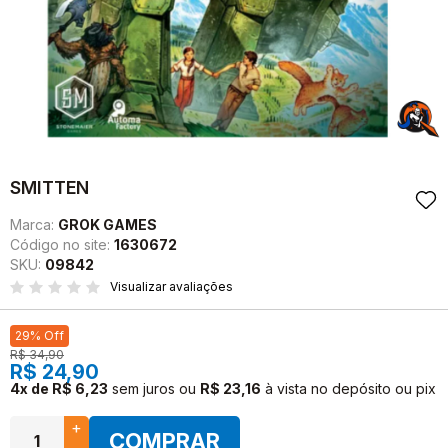
SMITTEN
Marca:
GROK GAMES
Código no site:
1630672
SKU:
09842
Visualizar avaliações
29% Off
R$ 34,90
R$ 24,90
4x de R$ 6,23
sem juros
ou
R$ 23,16
à vista no depósito ou pix
+
COMPRAR