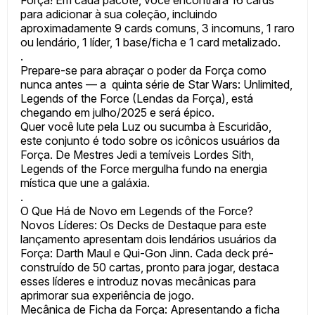
Força! Em cada pacote, você encontrará 16 cards
para adicionar à sua coleção, incluindo
aproximadamente 9 cards comuns, 3 incomuns, 1 raro
ou lendário, 1 líder, 1 base/ficha e 1 card metalizado.
.
Prepare-se para abraçar o poder da Força como
nunca antes — a quinta série de Star Wars: Unlimited,
Legends of the Force (Lendas da Força), está
chegando em julho/2025 e será épico.
Quer você lute pela Luz ou sucumba à Escuridão,
este conjunto é todo sobre os icônicos usuários da
Força. De Mestres Jedi a temíveis Lordes Sith,
Legends of the Force mergulha fundo na energia
mística que une a galáxia.
.
O Que Há de Novo em Legends of the Force?
Novos Líderes: Os Decks de Destaque para este
lançamento apresentam dois lendários usuários da
Força: Darth Maul e Qui-Gon Jinn. Cada deck pré-
construído de 50 cartas, pronto para jogar, destaca
esses líderes e introduz novas mecânicas para
aprimorar sua experiência de jogo.
Mecânica de Ficha da Força: Apresentando a ficha