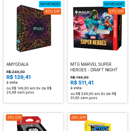
NOVIDADE!
NOVIDADE!
40% Off
27% Off
AMYGDALA
MTG MARVEL SUPER
HEROES - DRAFT NIGHT
R$ 249,90
R$ 139,41
R$ 749,90
R$ 511,41
à vista
à vista
ou
R$ 149,90
em
6x de R$
24,98
sem juros
ou
R$ 549,90
em
6x de R$
91,65
sem juros
31% Off
29% Off