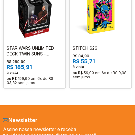
STAR WARS UNLIMITED
STITCH 626
DECK TWIN SUNS -
R$ 84,90
MASTER AND APPRENTICE
R$ 55,71
R$ 289,90
R$ 185,91
à vista
à vista
ou
R$ 59,90
em
6x de R$ 9,98
sem juros
ou
R$ 199,90
em
6x de R$
33,32
sem juros
Newsletter
Assine nossa newsletter e receba