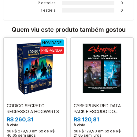
2 estrelas
0
1 estrela
0
Quem viu este produto também gostou
NOVIDADE!
PRÉ-VENDA
CODIGO SECRETO
CYBERPUNK RED DATA
REGRESSO A HOGWARTS
PACK E ESCUDO DO
MESTRE
R$ 260,31
R$ 120,81
à vista
à vista
ou
R$ 279,90
em
6x de R$
ou
R$ 129,90
em
6x de R$
46,65
sem juros
21,65
sem juros