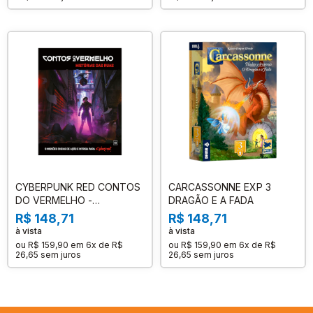
CYBERPUNK RED CONTOS
CARCASSONNE EXP 3
DO VERMELHO -
DRAGÃO E A FADA
HISTORIAS DAS RUAS
R$ 148,71
R$ 148,71
à vista
à vista
ou
R$ 159,90
em
6x de R$
ou
R$ 159,90
em
6x de R$
26,65
sem juros
26,65
sem juros