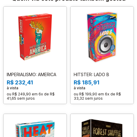
IMPERIALISMO: AMERICA
HITSTER: LADO B
R$ 232,41
R$ 185,91
à vista
à vista
ou
R$ 249,90
em
6x de R$
ou
R$ 199,90
em
6x de R$
41,65
sem juros
33,32
sem juros