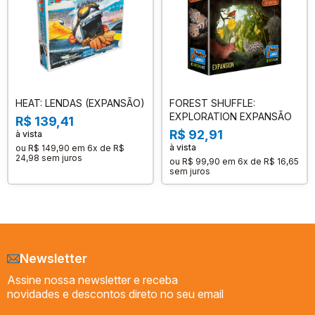
HEAT: LENDAS (EXPANSÃO)
FOREST SHUFFLE:
EXPLORATION EXPANSÃO
R$ 139,41
R$ 92,91
à vista
à vista
ou
R$ 149,90
em
6x de R$
24,98
sem juros
ou
R$ 99,90
em
6x de R$ 16,65
sem juros
Newsletter
Assine nossa newsletter e receba
novidades e descontos direto no seu email