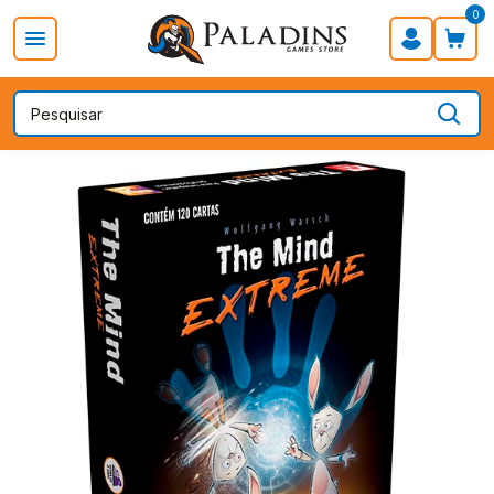
0
PROMOÇÃO DIA DOS PAIS
Board Games
Card Games