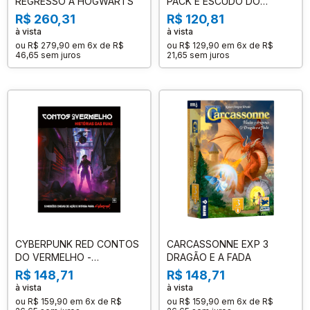
REGRESSO A HOGWARTS
PACK E ESCUDO DO
MESTRE
R$ 260,31
R$ 120,81
à vista
à vista
ou
R$ 279,90
em
6x de R$
ou
R$ 129,90
em
6x de R$
46,65
sem juros
21,65
sem juros
CYBERPUNK RED CONTOS
CARCASSONNE EXP 3
DO VERMELHO -
DRAGÃO E A FADA
HISTORIAS DAS RUAS
R$ 148,71
R$ 148,71
à vista
à vista
ou
R$ 159,90
em
6x de R$
ou
R$ 159,90
em
6x de R$