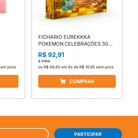
FICHARIO EUREKKKA
POKEMON CELEBRAÇÕES 30
ANOS (9 BOLSOS)
R$ 92,91
à vista
sem juros
ou
R$ 99,90
em
6x de R$ 16,65
sem juros