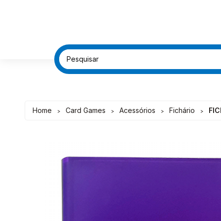
FRETE G
FRETE G
DESC
DESC
Home
Card Games
Acessórios
Fichário
FI
>
>
>
>