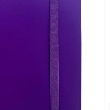
Geek
Miniaturas
PALADINS KITS