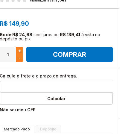
Visualizar avaliações
Instagram
YU-GI-OH!
Facebook
DRAGON BALL SUPER
R$ 149,90
Youtube
DIGIMON
TikTok
6x de R$ 24,98
sem juros
ou
R$ 139,41
à vista no
depósito ou pix
RIFTBOUND: LEAGUE OF
LEGENDS
+
COMPRAR
-
BARALHOS
UniVersus
Calcule o frete e o prazo de entrega.
Calcular
Não sei meu CEP
Mercado Pago
Depósito