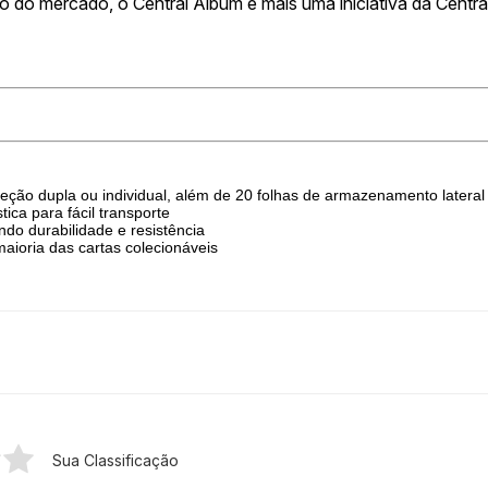
o do mercado, o Central Álbum é mais uma iniciativa da Centr
ão dupla ou individual, além de 20 folhas de armazenamento lateral 
ca para fácil transporte
ndo durabilidade e resistência
oria das cartas colecionáveis
Sua Classificação