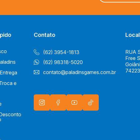
pido
Contato
Local
sco
RUA S 
(62) 3954-1813
Free 
aladins
(62) 98318-5020
Goiân
74223
contato@paladinsgames.com.br
 Entrega
 Troca e
e
e Desconto
o