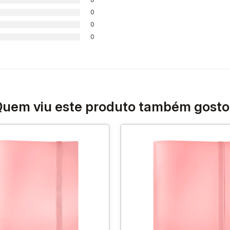
0
0
0
uem viu este produto também gost