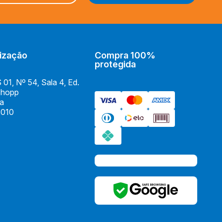
ização
Compra 100%
protegida
01, Nº 54, Sala 4, Ed.
Shopp
ia
010