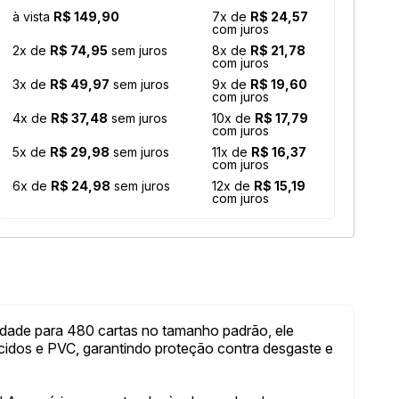
à vista
R$ 149,90
7x de
R$ 24,57
com juros
2x de
R$ 74,95
sem juros
8x de
R$ 21,78
com juros
3x de
R$ 49,97
sem juros
9x de
R$ 19,60
com juros
4x de
R$ 37,48
sem juros
10x de
R$ 17,79
com juros
5x de
R$ 29,98
sem juros
11x de
R$ 16,37
com juros
6x de
R$ 24,98
sem juros
12x de
R$ 15,19
com juros
idade para 480 cartas no tamanho padrão, ele
cidos e PVC, garantindo proteção contra desgaste e