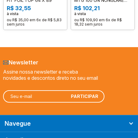
FIT FOIL TOP 64 X 89
MTG 100 UN NONGLARE
BLOOD RED MATTE
R$ 32,55
R$ 102,21
à vista
à vista
ou
R$ 35,00
em
6x de R$ 5,83
ou
R$ 109,90
em
6x de R$
sem juros
18,32
sem juros
Newsletter
Assine nossa newsletter e receba
novidades e descontos direto no seu email
Navegue