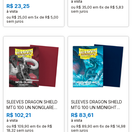
à vista
R$ 23,25
ou
R$ 35,00
em
6x de R$ 5,83
à vista
sem juros
ou
R$ 25,00
em
5x de R$ 5,00
sem juros
SLEEVES DRAGON SHIELD
SLEEVES DRAGON SHIELD
MTG 100 UN NONGLARE
MTG 100 UN MIDNIGHT
BLOOD RED MATTE
BLUE MATTE
R$ 102,21
R$ 83,61
à vista
à vista
ou
R$ 109,90
em
6x de R$
ou
R$ 89,90
em
6x de R$ 14,98
18,32
sem juros
sem juros