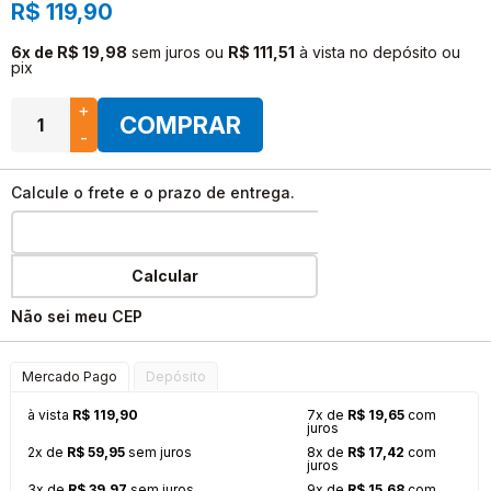
R$ 119,90
6x de R$ 19,98
sem juros
ou
R$ 111,51
à vista no depósito ou
pix
+
COMPRAR
-
Calcule o frete e o prazo de entrega.
Calcular
Não sei meu CEP
Mercado Pago
Depósito
à vista
R$ 119,90
7x de
R$ 19,65
com
juros
2x de
R$ 59,95
sem juros
8x de
R$ 17,42
com
juros
3x de
R$ 39,97
sem juros
9x de
R$ 15,68
com